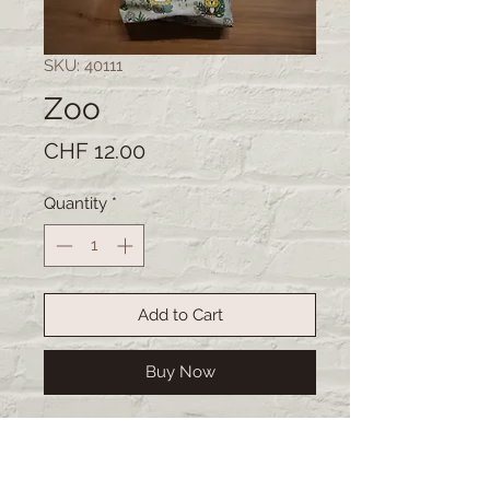
SKU: 40111
Zoo
Price
CHF 12.00
Quantity
*
Add to Cart
Buy Now
Der Mehrzweckbeutel ist vielseitig
einsetzbar. Zum Beispiel als Beutel
für das „z’Nüni“ oder „z’Vieri“ oder