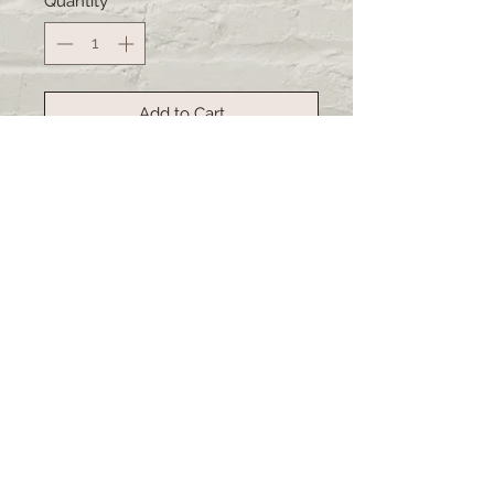
Quantity
*
Add to Cart
Buy Now
Handgemachte Kartoffelsäcke.
Ideal um Kartoffeln warm zu halten
oder kann auch gut als Brotsack
dienen. Das Material ist abwaschbar.
Lieferzeit: 3-4 Wochen (bei
grösseren Bestellungen kann sich
die Lieferzeit verschieben)