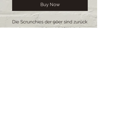
Buy Now
Die Scrunchies der 90er sind zurück
und sorgen mit ihrer Vielfältigkeit
für einen Farbtupfer im Alltag.Die
Scrunchies schonen die Haare und
sind durch ihre Anpassungsfähigkeit
sehr beliebt.Alle Scrunchies sind
selbstgemacht, es gibt eine grosse
Auswahl an Stoffe und Grössen. Die
Scrunchies sind waschbar.
Lieferzeit: 2-4 Wochen (bei
grösseren Bestellungen kann sich
die Lieferzeit verschieben)