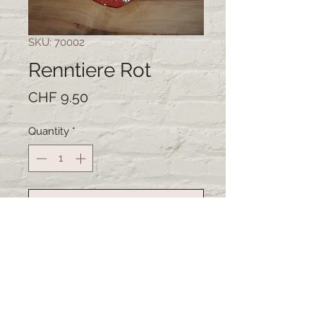
SKU: 70002
Renntiere Rot
Price
CHF 9.50
Quantity
*
Add to Cart
Buy Now
Lieferzeit: 2-3 Wochen (bei
grösseren Bestellungen kann sich
die Lieferzeit verschieben)