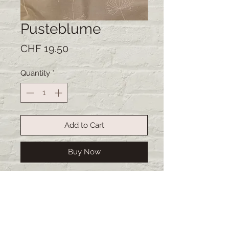
Pusteblume
Price
CHF 19.50
Quantity
*
Add to Cart
Buy Now
Handgemachte Kartoffelsäcke.
Ideal um Kartoffeln warm zu halten
oder kann auch gut als Brotsack
dienen. Das Material ist abwaschbar.