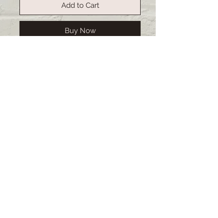
Add to Cart
Buy Now
Handgemachte Etuis, ideal für
Pflegepersonal. Stiftehalter
integriert sowie desinfizierbares
Material. Alles Unikate.
Deshalb ist
das Original nicht immer ganz
indentisch mit dem Bild.
Lieferzeit: 2-3 Wochen (bei
grösseren Bestellungen kann sich
die Lieferzeit verlängern)
© 2021 impressum by Muscalina
7000 Chur