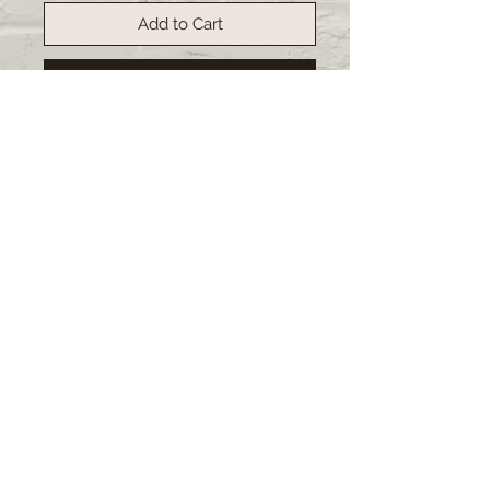
Add to Cart
Buy Now
Selbstgemachte Schnullerkette mit
oder ohne Namen.
Farbe und Tier sind frei wählbar.
Schreibe deinen Wunsch inkl. falls
erwünscht den Namen in den
Kommentar.
Lieferzeit: 3-4 Wochen (bei
grösseren Bestellungen kann sich
die Lieferzeit verschieben)
© 2021 impressum by Muscalina
7000 Chur
lina@muscalina-selbstgemacht.com