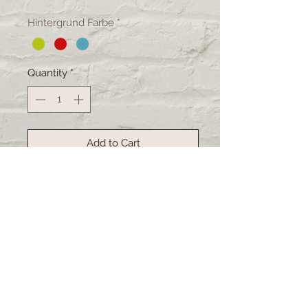
Hintergrund Farbe
*
Quantity
*
Add to Cart
Buy Now
Handgemachte Etuis, ideal für
Pflegepersonal. Stiftehalter
integriert sowie desinfizierbares
Material. Alles Unikate.
Deshalb ist
das Original nicht immer ganz
indentisch mit dem Bild.