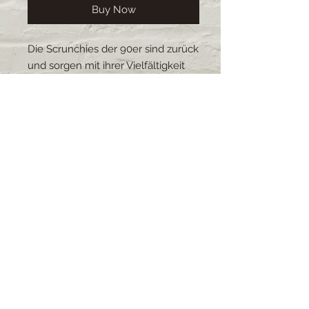
Buy Now
Die Scrunchies der 90er sind zurück
und sorgen mit ihrer Vielfältigkeit
für einen Farbtupfer im Alltag.Die
Scrunchies schonen die Haare und
sind durch ihre Anpassungsfähigkeit
sehr beliebt.Alle Scrunchies sind
selbstgemacht, es gibt eine grosse
Auswahl an Stoffe und Grössen. Die
Scrunchies sind waschbar.
1 Stück pro Bestellung.
Lieferzeit: 2-4 Wochen (bei
grösseren Bestellungen kann sich
die Lieferzeit verschieben)