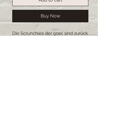
Buy Now
Die Scrunchies der 90er sind zurück
und sorgen mit ihrer Vielfältigkeit
für einen Farbtupfer im Alltag.Die
Scrunchies schonen die Haare und
sind durch ihre Anpassungsfähigkeit
sehr beliebt.Alle Scrunchies sind
selbstgemacht, es gibt eine grosse
Auswahl an Stoffe und Grössen. Die
Scrunchies sind waschbar.
Lieferzeit: 2-4 Wochen (bei
grösseren Bestellungen kann sich
die Lieferzeit verschieben)