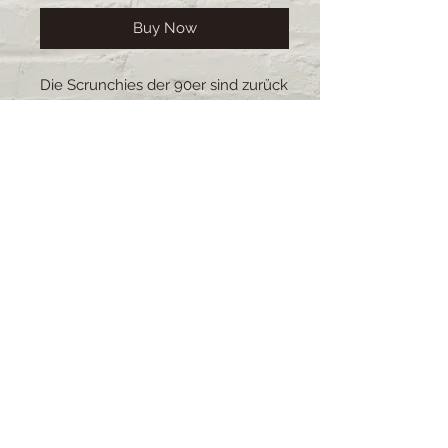
Buy Now
Die Scrunchies der 90er sind zurück
und sorgen mit ihrer Vielfältigkeit
für einen Farbtupfer im Alltag.Die
Scrunchies schonen die Haare und
sind durch ihre Anpassungsfähigkeit
sehr beliebt.Alle Scrunchies sind
selbstgemacht, es gibt eine grosse
Auswahl an Stoffe und Grössen. Die
Scrunchies sind waschbar.
Lieferzeit: 2-4 Wochen (bei
grösseren Bestellungen kann sich
die Lieferzeit verschieben)